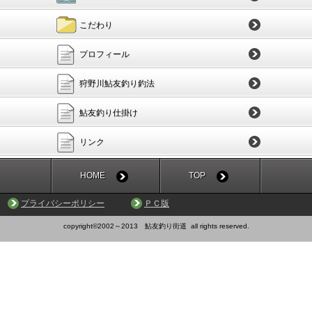
こだわり
プロフィール
狩野川鮎友釣り釣法
鮎友釣り仕掛
け
リンク
HOME
TOP
プライバシーポリシー
ＰＣ版
copyright©2002～2013 鮎友釣り街道 all rights reserved.