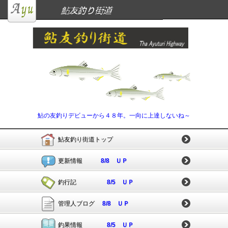
鮎の友釣りデビューから４８年。一向に上達しないね～
鮎友釣り街道トップ
更新情報
8/8 ＵＰ
釣行記
8/5 ＵＰ
管理人ブログ
8/8 ＵＰ
釣果情報
8/5 ＵＰ